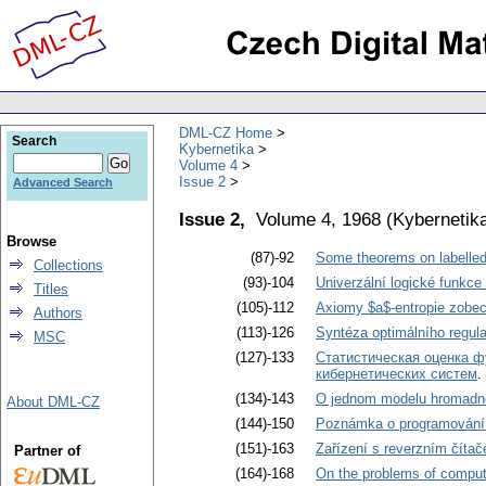
DML-CZ Home
Search
Kybernetika
Volume 4
Issue 2
Advanced Search
Issue 2,
Volume 4, 1968
(
Kybernetik
Browse
(87)-92
Some theorems on labelled
Collections
(93)-104
Univerzální logické funkc
Titles
(105)-112
Axiomy $a$-entropie zobe
Authors
(113)-126
Syntéza optimálního regul
MSC
(127)-133
Статистическая оценка ф
кибернетических систем
.
(134)-143
O jednom modelu hromadn
About DML-CZ
(144)-150
Poznámka o programování
(151)-163
Zařízení s reverzním číta
Partner of
(164)-168
On the problems of comput