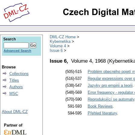
DML-CZ Home
Search
Kybernetika
Volume 4
Issue 6
Advanced Search
Issue 6,
Volume 4, 1968
(
Kybernetik
Browse
(505)-515
Problém obecného pojetí
Collections
(516)-537
Regular expressions over g
Titles
(538)-547
Jazyky pro empirii a teorii
.
Authors
(548)-569
Error frequency - regulator
MSC
(570)-590
Reprodukující se automaty
591-593
Book Reviews
.
About DML-CZ
594-595
Přehled literatury
.
Partner of