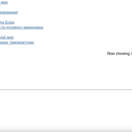
 мер
озирования
ипа Бэра
сти нулевого меридиана
ной мер
зких температурах
Now showing i