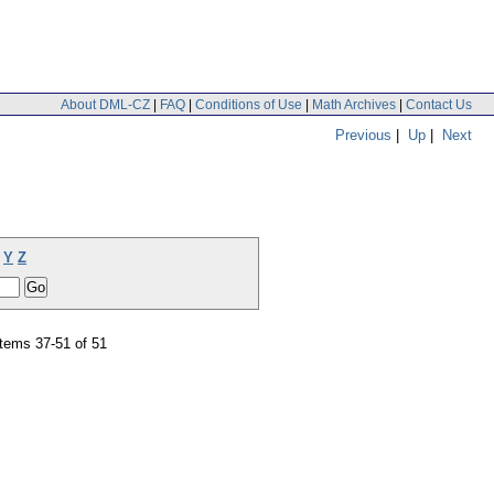
About DML-CZ
|
FAQ
|
Conditions of Use
|
Math Archives
|
Contact Us
Previous
|
Up
|
Next
Y
Z
tems 37-51 of 51