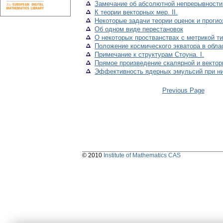
Замечание об абсолютной непрерывности
К теории векторных мер. II.
Некоторые задачи теории оценок и проги
Об одном виде перестановок
О некоторых простванствах с метрикой т
Положение космического экватора в обла
Примечание к структурам Стоуна. I.
Прямое произведение скалярной и вектор
Эффективность ядерных эмульсий при ни
Previous Page
© 2010
Institute of Mathematics CAS