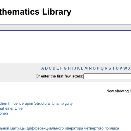
A
B
C
D
E
F
G
H
I
J
K
L
M
N
O
P
Q
R
S
T
U
V
W
X
Or enter the first few letters:
Now showing i
heir Influence upon Structural Unambiguity
f einer Linie
ionen
льной матрицы дифференциального оператора четвертого порядка