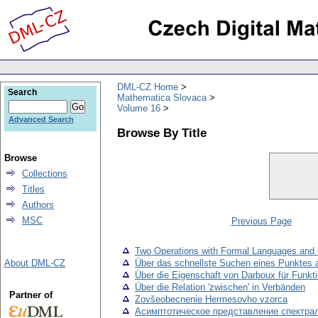
DML-CZ Home
Search
Mathematica Slovaca
Volume 16
Advanced Search
Browse By Title
Browse
Collections
Titles
Authors
MSC
Previous Page
Two Operations with Formal Languages and t
About DML-CZ
Über das schnellste Suchen eines Punktes au
Über die Eigenschaft von Darboux für Funkt
Über die Relation 'zwischen' in Verbänden
Partner of
Zovšeobecnenie Hermesovho vzorca
Асимптотическое представление спектра