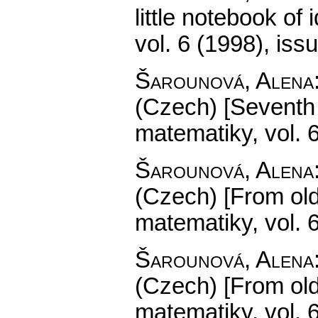
little notebook of 
vol. 6 (1998), iss
Šarounová, Alena
(Czech) [Seventh
matematiky
,
vol. 
Šarounová, Alena
(Czech) [From old
matematiky
,
vol. 
Šarounová, Alena
(Czech) [From old
matematiky
,
vol. 