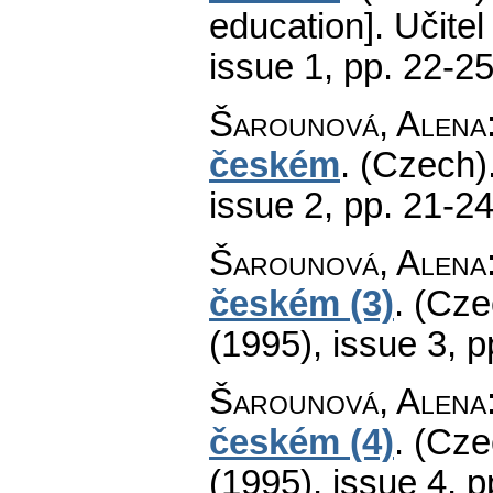
education].
Učite
issue 1
,
pp. 22-2
Šarounová, Alena
českém
.
(Czech)
issue 2
,
pp. 21-2
Šarounová, Alena
českém (3)
.
(Cze
(1995), issue 3
,
p
Šarounová, Alena
českém (4)
.
(Cze
(1995), issue 4
,
p