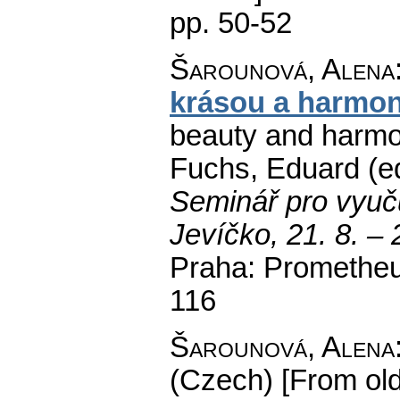
pp. 50-52
Šarounová, Alena
krásou a harmon
beauty and harmo
Fuchs, Eduard (ed
Seminář pro vyuču
Jevíčko, 21. 8. – 
Praha: Prometheu
116
Šarounová, Alena
(Czech) [From old