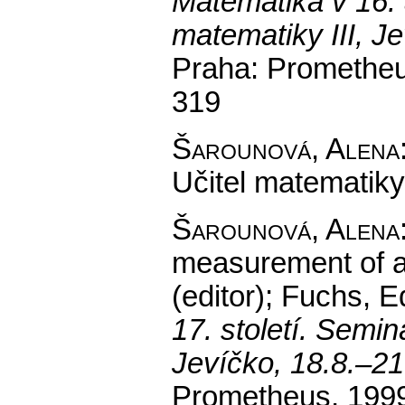
Matematika v 16. a
matematiky III, J
Praha: Prometheu
319
Šarounová, Alena
Učitel matematiky
Šarounová, Alena
measurement of a
(editor); Fuchs, E
17. století. Semin
Jevíčko, 18.8.–2
Prometheus, 1999