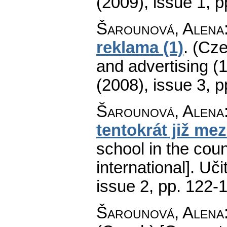
(2009), issue 1
,
p
Šarounová, Alena
reklama (1)
.
(Cze
and advertising (1
(2008), issue 3
,
p
Šarounová, Alena
tentokrát již me
school in the coun
international].
Uči
issue 2
,
pp. 122-
Šarounová, Alena