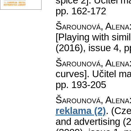
spice 2].
Učitel m
pp. 162-172
Šarounová, Alena
[Playing with simil
(2016), issue 4
,
p
Šarounová, Alena
curves].
Učitel m
pp. 193-205
Šarounová, Alena
reklama (2)
.
(Cze
and advertising (2