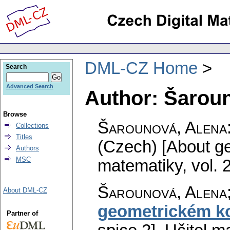
DML-CZ Home
Search
Advanced Search
Author: Šarou
Browse
Šarounová, Alena
Collections
Titles
(Czech) [About ge
Authors
MSC
matematiky
,
vol. 
Šarounová, Alena
About DML-CZ
geometrickém ko
Partner of