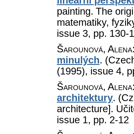
lineární perspek
painting. The origi
matematiky, fyzik
issue 3
,
pp. 130-
Šarounová, Alena
minulých
.
(Czech
(1995), issue 4
,
p
Šarounová, Alena
architektury
.
(Cz
architecture].
Uči
issue 1
,
pp. 2-12