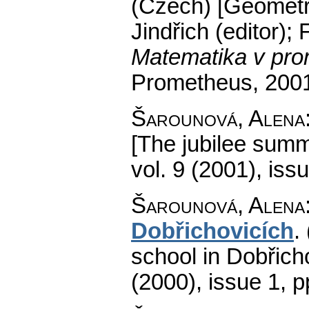
(Czech) [Geometry
Jindřich (editor);
Matematika v pro
Prometheus, 200
Šarounová, Alena
[The jubilee summ
vol. 9 (2001), iss
Šarounová, Alena
Dobřichovicích
.
school in Dobřich
(2000), issue 1
,
p