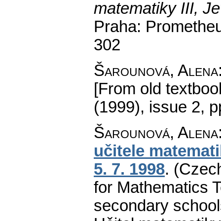
matematiky III, J
Praha: Prometheu
302
Šarounová, Alena
[From old textbook
(1999), issue 2
,
p
Šarounová, Alena
učitele matemati
5. 7. 1998
.
(Czec
for Mathematics 
secondary schools