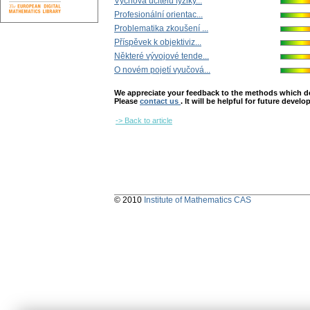
Výchova učitelů fyziky...
Profesionální orientac...
Problematika zkoušení ...
Příspěvek k objektiviz...
Některé vývojové tende...
O novém pojetí vyučová...
We appreciate your feedback to the methods which deter
Please
contact us
. It will be helpful for future devel
-> Back to article
© 2010
Institute of Mathematics CAS