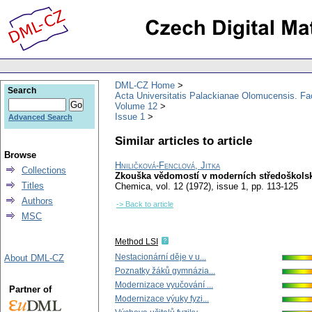
DML-CZ Home
Search
Acta Universitatis Palackianae Olomucensis. F
Volume 12
Issue 1
Advanced Search
Similar articles to article
Browse
Hniličková-Fenclová, Jitka
Collections
Zkouška vědomostí v moderních středoškolsk
Titles
Chemica
,
vol. 12 (1972), issue 1
,
pp. 113-125
Authors
-> Back to article
MSC
Method LSI
Nestacionární děje v u...
About DML-CZ
Poznatky žáků gymnázia...
Modernizace vyučování ...
Partner of
Modernizace výuky fyzi...