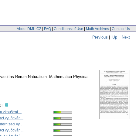
About DML-CZ
|
FAQ
|
Conditions of Use
|
Math Archives
|
Contact Us
Previous
|
Up
|
Next
 Facultas Rerum Naturalium. Mathematica-Physica-
DF
a zkoušení ...
ci vyučován...
ernizaci vy...
ci vyučován...