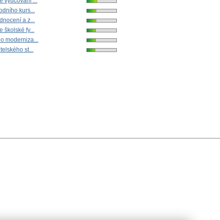
 vyučování ...
odního kurs...
dnocení a z...
školské fy...
o moderniza...
elského st...