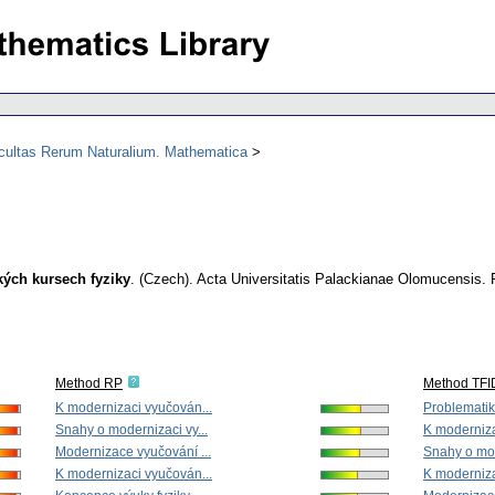
acultas Rerum Naturalium. Mathematica
ých kursech fyziky
.
(Czech).
Acta Universitatis Palackianae Olomucensis.
Method RP
Method TFI
K modernizaci vyučován...
Problematik
Snahy o modernizaci vy...
K moderniza
Modernizace vyučování ...
Snahy o mod
K modernizaci vyučován...
K moderniza