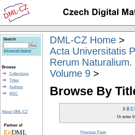
DML-CZ Home
Search
Acta Universitatis
Advanced Search
Rerum Naturalium.
Browse
Volume 9
Collections
Titles
Browse By Titl
Authors
MSC
A
B
C
About DML-CZ
Or enter th
Partner of
Previous Page