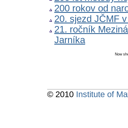
200 rokov od nar
20. sjezd JČMF v
21. ročník Mezin
Jarníka
Now sho
© 2010
Institute of 