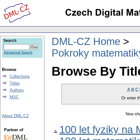
DML-CZ Home
Search
Pokroky matematiky
Advanced Search
Browse By Titl
Browse
Collections
Titles
A
B
C
Authors
MSC
Or enter th
Now sho
About DML-CZ
100 let fyziky na
Partner of