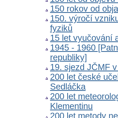
150 rokov od obja
150. výročí vzni
fyziků
15 let vyučování
1945 - 1960 [Pat
republiky]
19. sjezd JČMF v
200 let české uče
Sedláčka
200 let meteorolo
Klementinu
200 let metody n