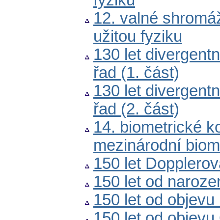
fyziků
12. valné shromáž
užitou fyziku
130 let divergent
řad (1. část)
130 let divergent
řad (2. část)
14. biometrické k
mezinárodní biome
150 let Dopplerov
150 let od naroz
150 let od objevu
150 let od objev