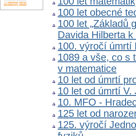
100 let matemati
100 let obecné teor
100 let „Základů 
Davida Hilberta k
100. výročí úmrtí
1089 a vše, co s 
v matematice
10 let od úmrtí p
10 let od úmrtí V.
10. MFO - Hradec
125 let od naroze
125. výročí Jedn