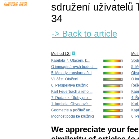
sdružení uživatelů
34
-> Back to article
Method LSI
Met
Kapitola 7. Otáčení, k...
Sodd
O immaginárných bodech...
5. M
5. Metody transformační
Obs
VI. část. Otočení
O im
6. Perspektiva kružnic
Řešen
Karl Feuerbach a jeho ...
Kapit
7. Dodatek: Úlohy pro ...
4. Ř
1. kapitola. Obvodové ...
Karl
Geometrie a počítač an...
Kapit
Mocnost bodu ke kružnici
6. P
We appreciate your fe