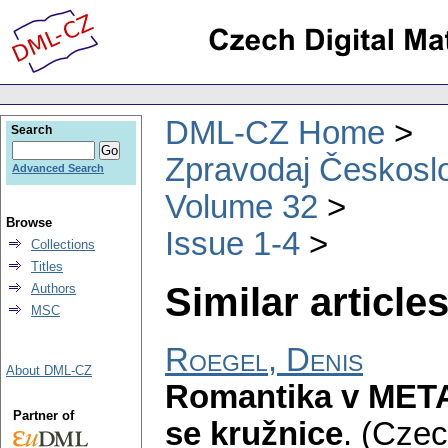
DML-CZ Home
Search
Zpravodaj Českoslo
Advanced Search
Volume 32
Browse
Issue 1-4
Collections
Titles
Similar articles
Authors
MSC
Roegel, Denis
About DML-CZ
Romantika v META
Partner of
se kružnice
.
(Czec