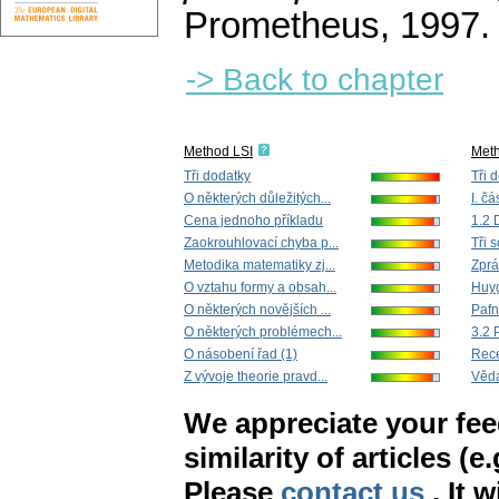
Prometheus, 1997.
-> Back to chapter
Method LSI
Met
Tři dodatky
Tři 
O některých důležitých...
I. čá
Cena jednoho příkladu
1.2 
Zaokrouhlovací chyba p...
Tři 
Metodika matematiky zj...
Zpráv
O vztahu formy a obsah...
Huyg
O některých novějších ...
Pafn
O některých problémech...
3.2 
O násobení řad (1)
Rec
Z vývoje theorie pravd...
Věd
We appreciate your fe
similarity of articles (e
Please
contact us
. It 