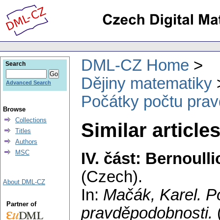
DML-CZ Home
Search
Dějiny matematiky
Advanced Search
Počátky počtu pra
Browse
Collections
Similar article
Titles
Authors
MSC
IV. část: Bernoull
(Czech).
About DML-CZ
In:
Mačák, Karel
. P
Partner of
pravděpodobnosti.