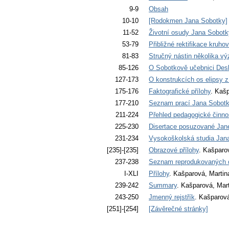
9-9
Obsah
10-10
[Rodokmen Jana Sobotky]
11-52
Životní osudy Jana Sobotk
53-79
Přibližné rektifikace kruh
81-83
Stručný nástin několika 
85-126
O Sobotkově učebnici Deskr
127-173
O konstrukcích os elipsy z
175-176
Faktografické přílohy
. Kaš
177-210
Seznam prací Jana Sobot
211-224
Přehled pedagogické činno
225-230
Disertace posuzované Ja
231-234
Vysokoškolská studia Jan
[235]-[235]
Obrazové přílohy
. Kašparo
237-238
Seznam reprodukovaných d
I-XLI
Přílohy
. Kašparová, Martin
239-242
Summary
. Kašparová, Mar
243-250
Jmenný rejstřík
. Kašparová
[251]-[254]
[Závěrečné stránky]