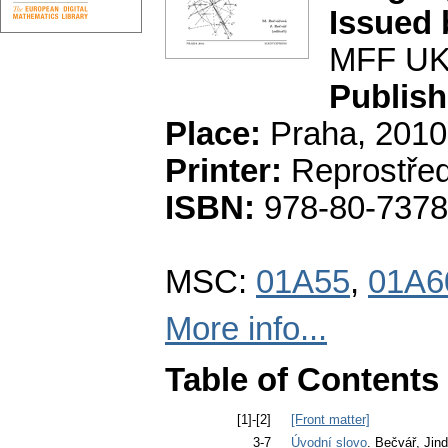
Issued 
MFF U
Publish
Place:
Praha, 2010
Printer:
Reprostře
ISBN:
978-80-7378
MSC:
01A55
,
01A6
More info...
Table of Contents
[1]-[2]
[Front matter]
3-7
Úvodní slovo
. Bečvář, Jind