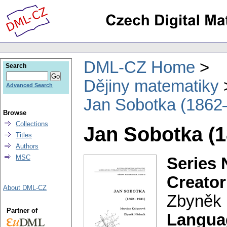
DML-CZ Home
Search
Dějiny matematiky
Advanced Search
Jan Sobotka (1862
Browse
Collections
Jan Sobotka (
Titles
Authors
MSC
Series 
Creator
About DML-CZ
Zbyněk
Partner of
Langua