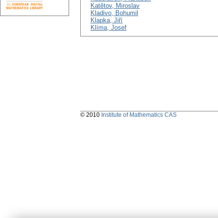
Katětov, Miroslav
Kladivo, Bohumil
Klapka, Jiří
Klíma, Josef
© 2010
Institute of Mathematics CAS