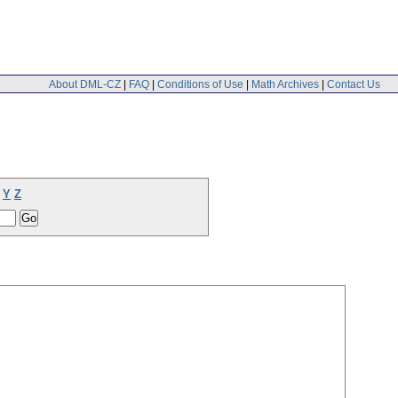
About DML-CZ
|
FAQ
|
Conditions of Use
|
Math Archives
|
Contact Us
Y
Z