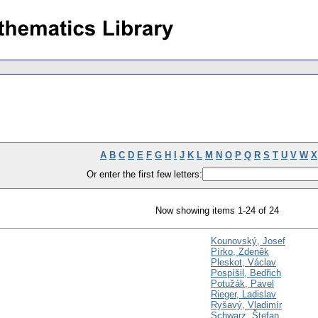
A
B
C
D
E
F
G
H
I
J
K
L
M
N
O
P
Q
R
S
T
U
V
W
X
Or enter the first few letters:
Now showing items 1-24 of 24
Kounovský, Josef
Pírko, Zdeněk
Pleskot, Václav
Pospíšil, Bedřich
Potužák, Pavel
Rieger, Ladislav
Ryšavý, Vladimír
Schwarz, Štefan