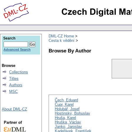
DML-CZ Home
Search
Cesta k vědění
Browse By Author
Advanced Search
Browse
Collections
Titles
Authors
MSC
Čech, Eduard
Čupr, Karel
Holubář, Josef
About DML-CZ
Hostinský, Bohuslav
Hruša, Karel
Hruška, Václav
Partner of
Janko, Jaroslav
Kadeřávek, František