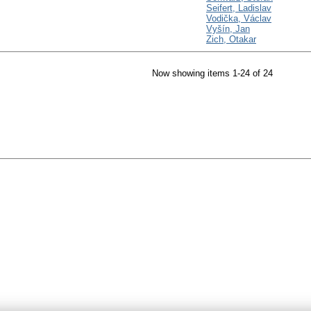
Seifert, Ladislav
Vodička, Václav
Vyšín, Jan
Zich, Otakar
Now showing items 1-24 of 24