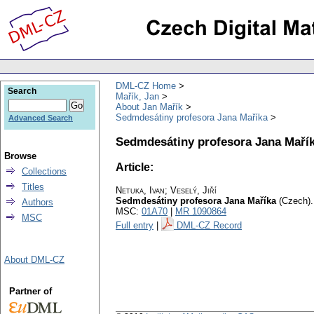
DML-CZ Home
Search
Mařík, Jan
About Jan Mařík
Sedmdesátiny profesora Jana Maříka
Advanced Search
Sedmdesátiny profesora Jana Maří
Browse
Article:
Collections
Titles
Netuka, Ivan
;
Veselý, Jiří
Sedmdesátiny profesora Jana Maříka
(Czech).
Authors
MSC:
01A70
|
MR 1090864
MSC
Full entry
|
DML-CZ Record
About DML-CZ
Partner of