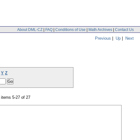
About DML-CZ
|
FAQ
|
Conditions of Use
|
Math Archives
|
Contact Us
Previous
|
Up
|
Next
Y
Z
items 5-27 of 27