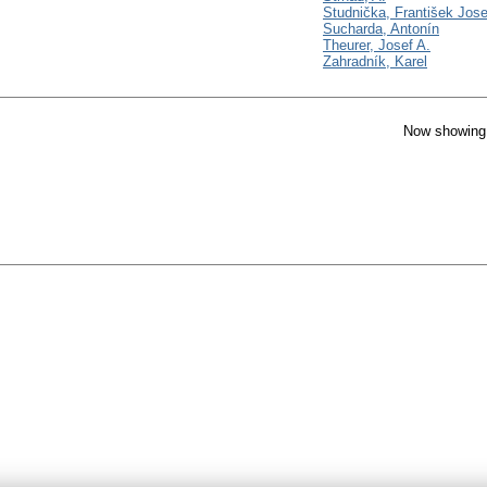
Studnička, František Jose
Sucharda, Antonín
Theurer, Josef A.
Zahradník, Karel
Now showing 