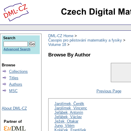
DML-CZ Home
Search
Časopis pro pěstování matematiky a fysiky
Volume 18
Advanced Search
Browse By Author
Browse
Collections
Titles
Authors
MSC
Previous Page
Jarolímek, Čeněk
Jarolímek, Vincenc
About DML-CZ
Jeřábek, Antonín
Jeřábek, Václav
Ježek, Otakar
Partner of
Jung, Vilém
Koláček, František