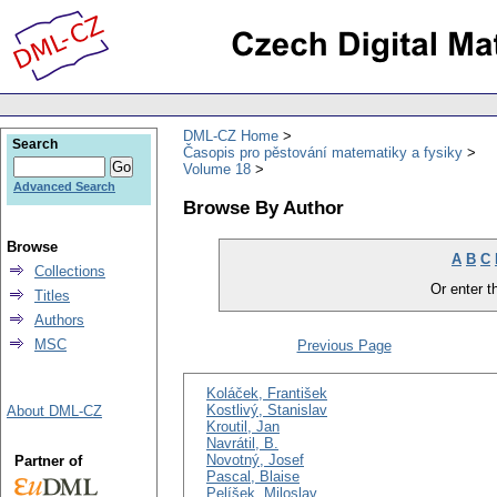
DML-CZ Home
Search
Časopis pro pěstování matematiky a fysiky
Volume 18
Advanced Search
Browse By Author
Browse
A
B
C
Collections
Or enter th
Titles
Authors
MSC
Previous Page
Koláček, František
Kostlivý, Stanislav
About DML-CZ
Kroutil, Jan
Navrátil, B.
Novotný, Josef
Partner of
Pascal, Blaise
Pelíšek, Miloslav