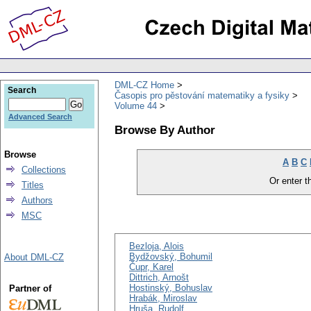
DML-CZ Home
Search
Časopis pro pěstování matematiky a fysiky
Volume 44
Advanced Search
Browse By Author
Browse
A
B
C
Collections
Or enter th
Titles
Authors
MSC
Bezloja, Alois
Bydžovský, Bohumil
About DML-CZ
Čupr, Karel
Dittrich, Arnošt
Hostinský, Bohuslav
Partner of
Hrabák, Miroslav
Hruša, Rudolf