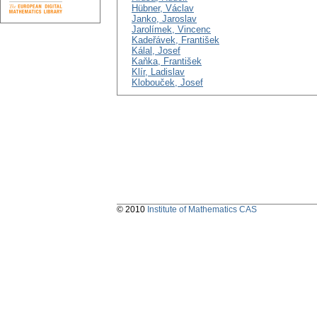
Hübner, Václav
Janko, Jaroslav
Jarolímek, Vincenc
Kadeřávek, František
Kálal, Josef
Kaňka, František
Klír, Ladislav
Klobouček, Josef
© 2010
Institute of Mathematics CAS