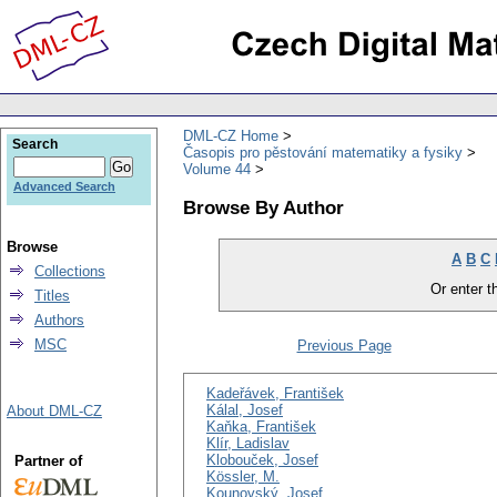
DML-CZ Home
Search
Časopis pro pěstování matematiky a fysiky
Volume 44
Advanced Search
Browse By Author
Browse
A
B
C
Collections
Or enter th
Titles
Authors
MSC
Previous Page
Kadeřávek, František
Kálal, Josef
About DML-CZ
Kaňka, František
Klír, Ladislav
Klobouček, Josef
Partner of
Kössler, M.
Kounovský, Josef