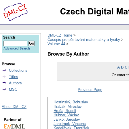
DML-CZ Home
Search
Časopis pro pěstování matematiky a fysiky
Volume 44
Advanced Search
Browse By Author
Browse
A
B
C
Collections
Or enter th
Titles
Authors
MSC
Previous Page
Hostinský, Bohuslav
Hrabák, Miroslav
About DML-CZ
Hruša, Rudolf
Hübner, Václav
Janko, Jaroslav
Partner of
Jarolímek, Vincenc
Kadeřávek, František