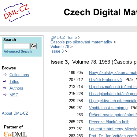
DML-CZ Home
Search
Časopis pro pěstování matematiky
Volume 78
Issue 3
Advanced Search
Issue 3,
Volume 78, 1953
(
Časopis p
Browse
199-205
Nový školský zákon a mat
Collections
207-212
O větě Frobeniově
. Pták, 
Titles
213-214
O jednoznačnosti řešení mo
Authors
215-228
O nadplochách totálně geo
MSC
229-258
O projektivních diferenciál
259-261
Vnořitelnost semigrup
. Ptá
About DML-CZ
263
Řešení rovnic potenčními 
265-276
Recenze článků a knih
.
Partner of
277-281
Laureát státní ceny Mirosl
283-286
Prof. Dr. Jan Vojtěch zemř