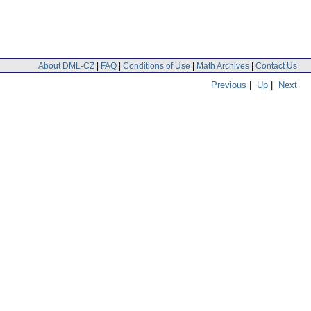
About DML-CZ
|
FAQ
|
Conditions of Use
|
Math Archives
|
Contact Us
Previous
|
Up
|
Next