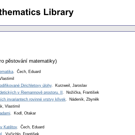
ro pěstování matematiky
)
ematika
. Čech, Eduard
Vlastimil
difikované Dirichletovy úlohy
. Kurzweil, Jaroslav
detických v Riemannově prostoru. II
. Nožička, František
ních invariantech rovinné vrstvy křivek
. Nádeník, Zbyněk
k, Vlastimil
řadami
. Kodl, Otakar
av Katětov
. Čech, Eduard
el
. Vyčichlo, František