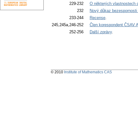
229-232
O některých vlastnostech d
232
Nový důkaz bezespornosti
233-244
Recense
.
245,245a,246-252
Člen korespondent ČSAV An
252-256
Další zprávy
.
© 2010
Institute of Mathematics CAS