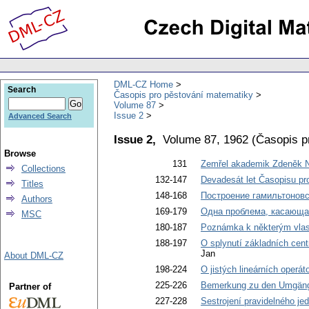
DML-CZ Home
Search
Časopis pro pěstování matematiky
Volume 87
Issue 2
Advanced Search
Issue 2,
Volume 87, 1962
(
Časopis p
Browse
131
Zemřel akademik Zdeněk N
Collections
132-147
Devadesát let Časopisu pr
Titles
148-168
Построение гамильтоновс
Authors
169-179
Одна проблема, касающа
MSC
180-187
Poznámka k některým vlast
188-197
O splynutí základních centr
Jan
About DML-CZ
198-224
O jistých lineárních operát
225-226
Bemerkung zu den Umgäng
Partner of
227-228
Sestrojení pravidelného je