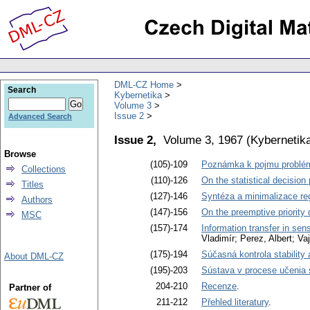
DML-CZ Home
Search
Kybernetika
Volume 3
Issue 2
Advanced Search
Issue 2,
Volume 3, 1967
(
Kybernetik
Browse
(105)-109
Poznámka k pojmu problému
Collections
(110)-126
On the statistical decisio
Titles
(127)-146
Syntéza a minimalizace reg
Authors
(147)-156
On the preemptive priority
MSC
(157)-174
Information transfer in sen
Vladimír; Perez, Albert; Vaj
(175)-194
Súčasná kontrola stability 
About DML-CZ
(195)-203
Sústava v procese učenia 
204-210
Recenze
.
Partner of
211-212
Přehled literatury
.