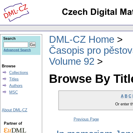
DML-CZ Home
Search
Časopis pro pěstov
Advanced Search
Volume 92
Browse
Collections
Browse By Titl
Titles
Authors
MSC
A
B
C
Or enter th
About DML-CZ
Previous Page
Partner of