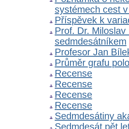
systémech cest v
Příspěvek k vari
Prof. Dr. Milosla
sedmdesátníkem
Profesor Jan Bíl
Průměr grafu pol
Recense
Recense
Recense
Recense
Sedmdesátiny aka
Sedmdesát pět let