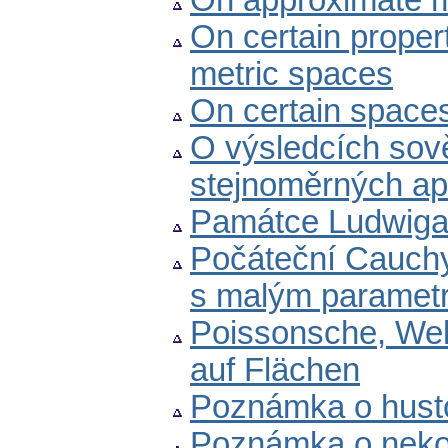
On approximate m
On certain propert
metric spaces
On certain spaces 
O výsledcích sově
stejnoměrných ap
Památce Ludwiga
Počáteční Cauchy
s malým paramet
Poissonsche, Wel
auf Flächen
Poznámka o husto
Poznámka o neko