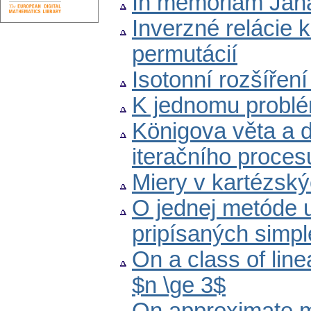
In memoriam Jan
Inverzné relácie 
permutácií
Isotonní rozšířen
K jednomu probl
Königova věta a 
iteračního proces
Miery v kartézsk
O jednej metóde u
pripísaných simpl
On a class of line
$n \ge 3$