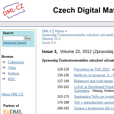
DML-CZ Home
Search
Zpravodaj Československého sdružení uživatel
Volume 22
Issue 3
Advanced Search
Issue 3,
Volume 22, 2012
(
Zpravodaj
Browse
Zpravodaj Československého sdružení uživat
Collections
Titles
129-129
Pozvánka na TUG 2013
. 
Authors
130-136
Mohlo by to fungovat. II –
MSC
137-149
Blahtexml and multi-target
150-162
LaTeX at Distributed Proofr
Gutenberg
. Hwang, Andre
About DML-CZ
163-175
Spolupráce TeXu se systé
176-188
TeX v jednoduchém unixov
Partner of
189-192
Zpráva z konference 5th C