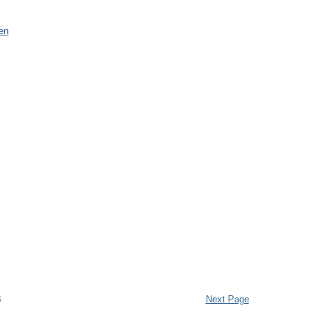
ten
3
Next Page