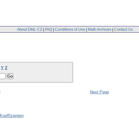
About DML-CZ
|
FAQ
|
Conditions of Use
|
Math Archives
|
Contact Us
Y
Z
3
Next Page
Koeffizienten