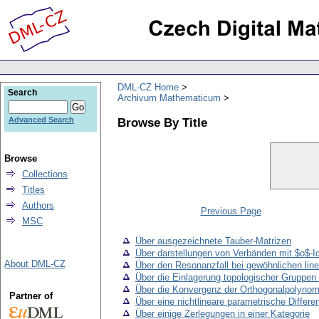
DML-CZ Home
Search
Archivum Mathematicum
Browse By Title
Advanced Search
Browse
Collections
Titles
Authors
Previous Page
MSC
Über ausgezeichnete Tauber-Matrizen
Über darstellungen von Verbänden mit $o$-I
About DML-CZ
Über den Resonanzfall bei gewöhnlichen line
Über die Einlagerung topologischer Gruppen
Über die Konvergenz der Orthogonalpolynomre
Partner of
Über eine nichtlineare parametrische Differen
Über einige Zerlegungen in einer Kategorie