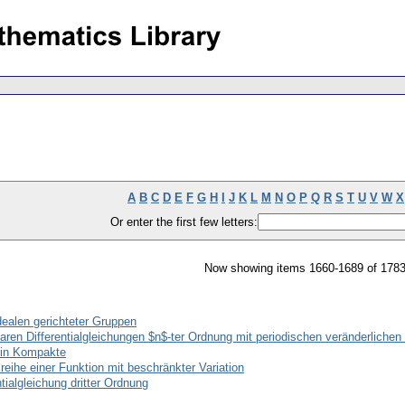
A
B
C
D
E
F
G
H
I
J
K
L
M
N
O
P
Q
R
S
T
U
V
W
X
Or enter the first few letters:
Now showing items 1660-1689 of 178
dealen gerichteter Gruppen
aren Differentialgleichungen $n$-ter Ordnung mit periodischen veränderlichen 
 in Kompakte
ihe einer Funktion mit beschränkter Variation
tialgleichung dritter Ordnung