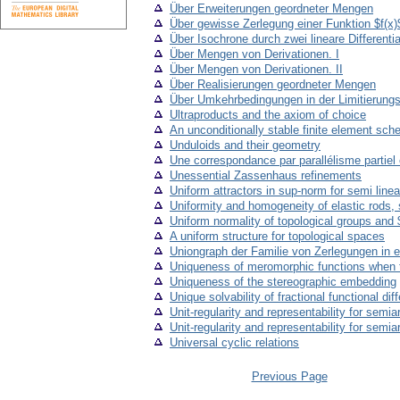
Über Erweiterungen geordneter Mengen
Über gewisse Zerlegung einer Funktion $f(x)
Über Isochrone durch zwei lineare Different
Über Mengen von Derivationen. I
Über Mengen von Derivationen. II
Über Realisierungen geordneter Mengen
Über Umkehrbedingungen in der Limitierungs
Ultraproducts and the axiom of choice
An unconditionally stable finite element sch
Unduloids and their geometry
Une correspondance par parallélisme partiel
Unessential Zassenhaus refinements
Uniform attractors in sup-norm for semi linea
Uniformity and homogeneity of elastic rods,
Uniform normality of topological groups and 
A uniform structure for topological spaces
Uniongraph der Familie von Zerlegungen in 
Uniqueness of meromorphic functions when tw
Uniqueness of the stereographic embedding
Unique solvability of fractional functional di
Unit-regularity and representability for semia
Unit-regularity and representability for semiar
Universal cyclic relations
Previous Page