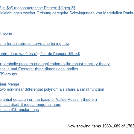
$ in $n$ trigonometrische Reihen; $n\geq 3$
ialgleichungen zweiter Ordnung geregelte Schwingungen von Materiellen Punk
theorie
eme for anisotropic curve shortening flow
 entre deux variétés réglées de l'espace $S_5$
r parabolic problem and application to the robust stability theory
 shells and Cosserat three-dimensional bodies
$l$-groups
einer Menge
o non-linear differential polynomials share a small function
fferential equation on the basis of Vallée-Poussin theorem
rtinian $\ast $-regular rings. Erratum
tinian $*$-regular rings
Now showing items 1660-1689 of 178