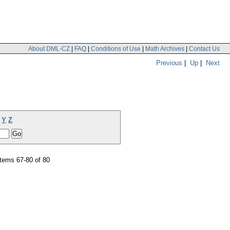
About DML-CZ
|
FAQ
|
Conditions of Use
|
Math Archives
|
Contact Us
Previous
|
Up
|
Next
Y
Z
tems 67-80 of 80