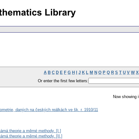
A
B
C
D
E
F
G
H
I
J
K
L
M
N
O
P
Q
R
S
T
U
V
W
X
Or enter the first few letters:
Now showing i
ometrie, daných na českých reálkách ve šk. r. 1910/11
árná theorie a měrné methody. [I.]
árná theorie a měrné methody. [II.]