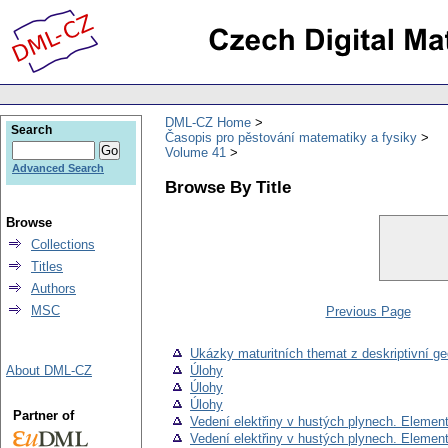
DML-CZ Home
Search
Časopis pro pěstování matematiky a fysiky
Volume 41
Advanced Search
Browse By Title
Browse
Collections
Titles
Authors
MSC
Previous Page
Ukázky maturitních themat z deskriptivní ge
About DML-CZ
Úlohy
Úlohy
Úlohy
Partner of
Vedení elektřiny v hustých plynech. Element
Vedení elektřiny v hustých plynech. Element