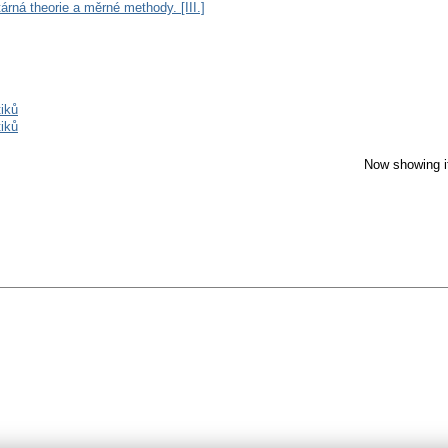
rná theorie a měrné methody. [III.]
iků
iků
Now showing i