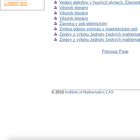
Vedení elektřiny v hustých plynech. Elementá
Věstník literární
Věstník literární
Věstník literární
Žárovka v poli elektrickém
Změna odporu vismutu v magnetickém poli
Zprávy z výboru Jednoty českých mathemat
Zprávy z výboru Jednoty českých mathemat
Previous Page
© 2010
Institute of Mathematics CAS