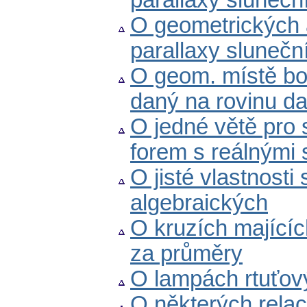
parallaxy sluneční
O geometrických 
parallaxy sluneční.
O geom. místě bod
daný na rovinu d
O jedné větě pro 
forem s reálnými s
O jisté vlastnost
algebraických
O kruzích majícíc
za průměry
O lampách rtuťov
O některých relací