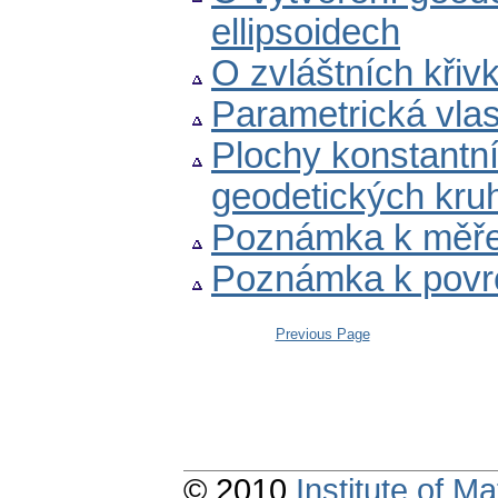
ellipsoidech
O zvláštních křiv
Parametrická vla
Plochy konstantn
geodetických kru
Poznámka k měřen
Poznámka k povr
Previous Page
© 2010
Institute of 