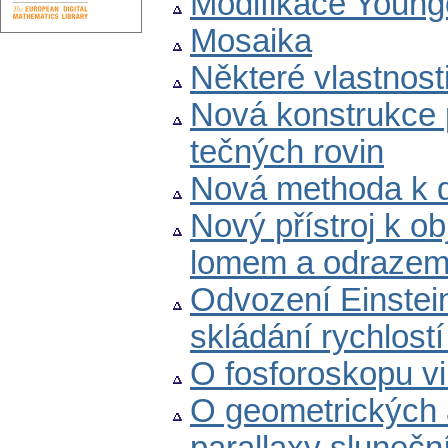
Modifikace Young
Mosaika
Některé vlastnost
Nová konstrukce p
tečných rovin
Nová methoda k 
Nový přístroj k o
lomem a odraze
Odvození Einstei
skládání rychlostí
O fosforoskopu v
O geometrických 