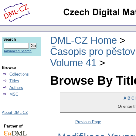
DML-CZ Home
Search
Časopis pro pěstov
Advanced Search
Volume 41
Browse
Collections
Browse By Titl
Titles
Authors
MSC
A
B
C
Or enter th
About DML-CZ
Previous Page
Partner of