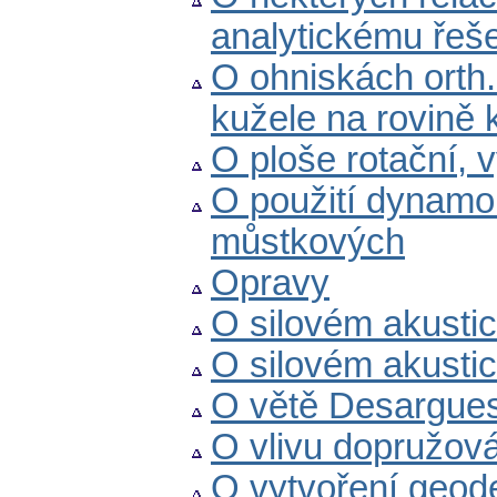
analytickému řeš
O ohniskách orth
kužele na rovině 
O ploše rotační, 
O použití dynamo
můstkových
Opravy
O silovém akustick
O silovém akustick
O větě Desargue
O vlivu dopružová
O vytvoření geode