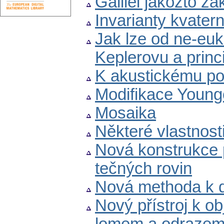
Galilei jakožto z
Invarianty kvater
Jak lze od ne-eukl
Keplerovu a princi
K akustickému pol
Modifikace Young
Mosaika
Některé vlastnost
Nová konstrukce p
tečných rovin
Nová methoda k 
Nový přístroj k o