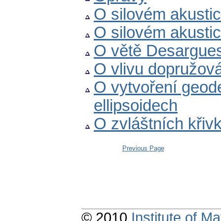
O silovém akustick
O silovém akustick
O větě Desargue
O vlivu dopružová
O vytvoření geode
ellipsoidech
O zvláštních křiv
Previous Page
© 2010
Institute of 