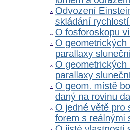
lomem a odraze
Odvození Einstei
skládání rychlostí
O fosforoskopu v
O geometrických 
parallaxy sluneční
O geometrických 
parallaxy sluneční.
O geom. místě bod
daný na rovinu d
O jedné větě pro 
forem s reálnými s
O jisté vlastnost