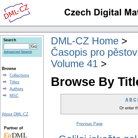
DML-CZ Home
Search
Časopis pro pěstov
Advanced Search
Volume 41
Browse
Collections
Browse By Titl
Titles
Authors
MSC
A
B
C
Or enter th
About DML-CZ
Previous Page
Partner of