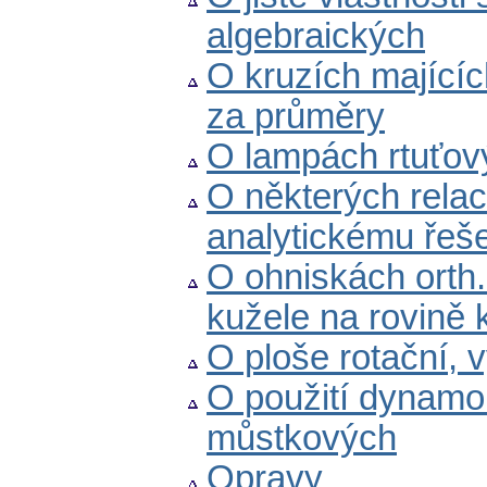
algebraických
O kruzích majícíc
za průměry
O lampách rtuťov
O některých relací
analytickému řeš
O ohniskách orth
kužele na rovině 
O ploše rotační, 
O použití dynamo
můstkových
Opravy