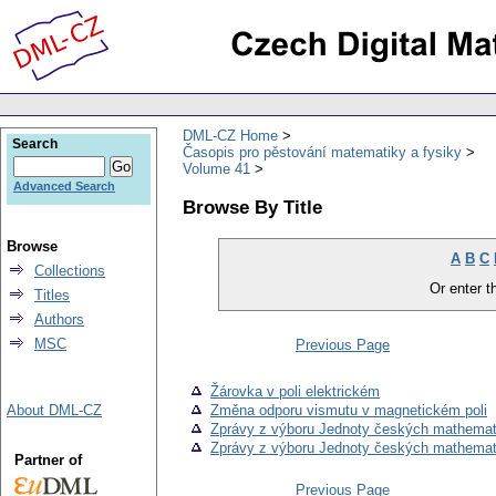
DML-CZ Home
Search
Časopis pro pěstování matematiky a fysiky
Volume 41
Advanced Search
Browse By Title
Browse
A
B
C
Collections
Or enter th
Titles
Authors
MSC
Previous Page
Žárovka v poli elektrickém
About DML-CZ
Změna odporu vismutu v magnetickém poli
Zprávy z výboru Jednoty českých mathemat
Zprávy z výboru Jednoty českých mathemat
Partner of
Previous Page