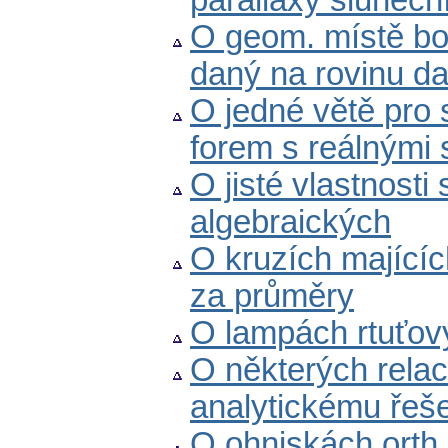
parallaxy sluneční.
O geom. místě bod
daný na rovinu d
O jedné větě pro 
forem s reálnými s
O jisté vlastnost
algebraických
O kruzích majícíc
za průměry
O lampách rtuťov
O některých relací
analytickému řeš
O ohniskách orth