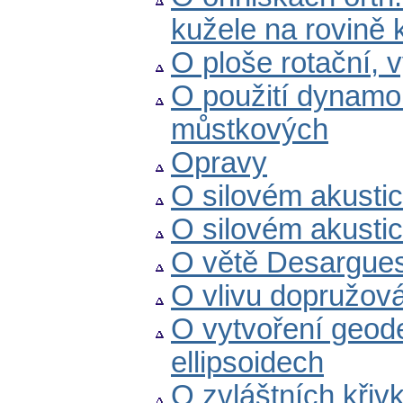
kužele na rovině 
O ploše rotační, 
O použití dynamo
můstkových
Opravy
O silovém akustick
O silovém akustick
O větě Desargue
O vlivu dopružová
O vytvoření geode
ellipsoidech
O zvláštních křiv