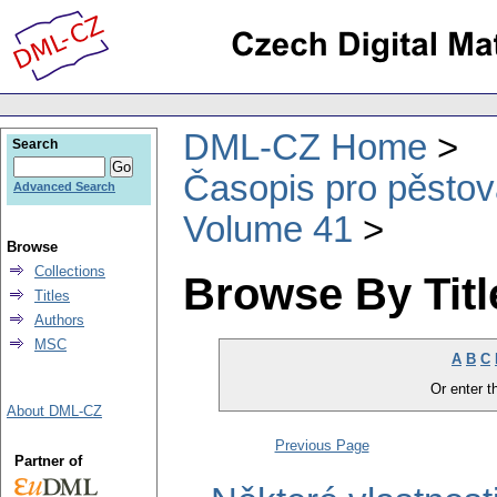
DML-CZ Home
Search
Časopis pro pěstov
Advanced Search
Volume 41
Browse
Collections
Browse By Titl
Titles
Authors
MSC
A
B
C
Or enter th
About DML-CZ
Previous Page
Partner of