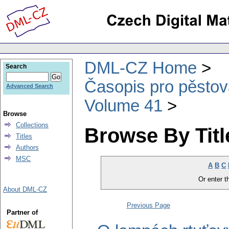
DML-CZ Home
Search
Časopis pro pěstov
Advanced Search
Volume 41
Browse
Collections
Browse By Titl
Titles
Authors
MSC
A
B
C
Or enter th
About DML-CZ
Previous Page
Partner of