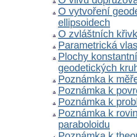
O vlivu dopružová
O vytvoření geode
ellipsoidech
O zvláštních křiv
Parametrická vla
Plochy konstantn
geodetických kru
Poznámka k měřen
Poznámka k povr
Poznámka k probl
Poznámka k rovi
paraboloidu
Poznámka k theori