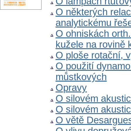
O lampách rtuťov
O některých relací
analytickému řeš
O ohniskách orth
kužele na rovině 
O ploše rotační, 
O použití dynamo
můstkových
Opravy
O silovém akustick
O silovém akustick
O větě Desargue