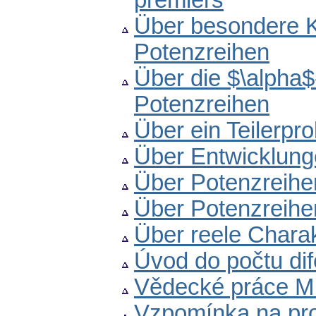
premiers
Über besondere K
Potenzreihen
Über die $\alpha$
Potenzreihen
Über ein Teilerpr
Über Entwicklunge
Über Potenzreihe
Über Potenzreihe
Über reele Charak
Úvod do počtu dif
Vědecké práce M.
Vzpomínka na pro