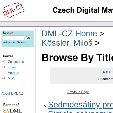
DML-CZ Home
Search
Kössler, Miloš
Advanced Search
Browse By Titl
Browse
Collections
Titles
A
B
C
Authors
MSC
Or enter th
Previous Page
About DML-CZ
Sedmdesátiny pro
Partner of