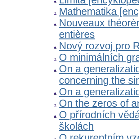
Limita [encyklope
Mathematika [enc
Nouveaux théorème
entières
Nový rozvoj pro 
O minimálních gr
On a generalizati
concerning the sin
On a generalizati
On the zeros of an
O přírodních věd
školách
O rekurentním vzo