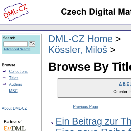
DML-CZ Home
Search
Kössler, Miloš
Advanced Search
Browse By Titl
Browse
Collections
Titles
A
B
C
Authors
MSC
Or enter th
Previous Page
About DML-CZ
Ein Beitrag zur T
Partner of