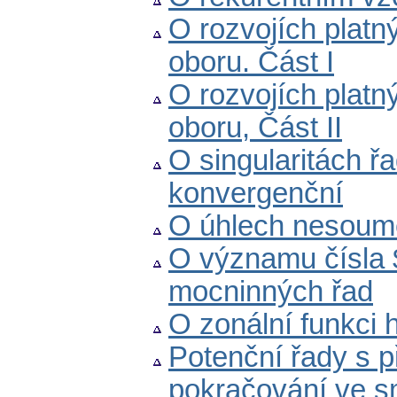
O rozvojích platn
oboru. Část I
O rozvojích platn
oboru, Část II
O singularitách ř
konvergenční
O úhlech nesoumě
O významu čísla $\
mocninných řad
O zonální funkci
Potenční řady s př
pokračování ve s