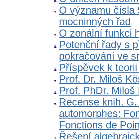
O významu čísla $\
mocninných řad
O zonální funkci
Potenční řady s př
pokračování ve s
Příspěvek k teori
Prof. Dr. Miloš K
Prof. PhDr. Miloš
Recense knih. G. 
automorphes: Fonc
Fonctions de Poi
Řešení algebraic