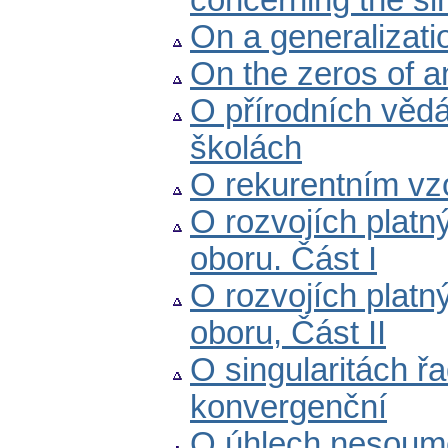
concerning the sin
On a generalizati
On the zeros of an
O přírodních věd
školách
O rekurentním vzo
O rozvojích platn
oboru. Část I
O rozvojích platn
oboru, Část II
O singularitách ř
konvergenční
O úhlech nesoumě