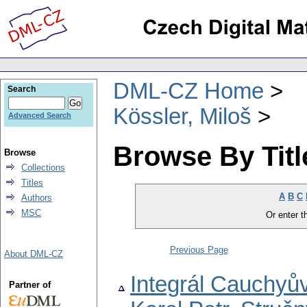
DML-CZ Home
Search
Kössler, Miloš
Advanced Search
Browse By Titl
Browse
Collections
Titles
A
B
C
Authors
MSC
Or enter th
Previous Page
About DML-CZ
Integrál Cauchyův
Partner of