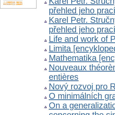
Karel Petr. Stručn
přehled jeho prac
Karel Petr. Stručn
přehled jeho prac
Life and work of P
Limita [encyklope
Mathematika [enc
Nouveaux théorème
entières
Nový rozvoj pro 
O minimálních gr
On a generalizati