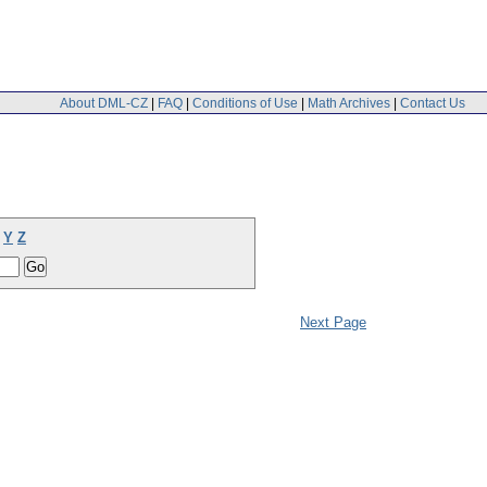
About DML-CZ
|
FAQ
|
Conditions of Use
|
Math Archives
|
Contact Us
Y
Z
Next Page