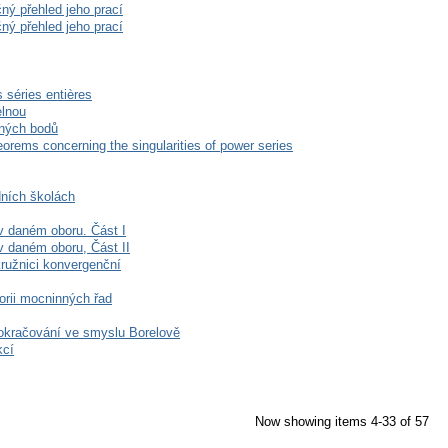
čný přehled jeho prací
čný přehled jeho prací
 séries entières
elnou
aných bodů
orems concerning the singularities of power series
dních školách
 v daném oboru. Část I
 v daném oboru, Část II
kružnici konvergenční
eorii mocninných řad
 pokračování ve smyslu Borelově
kcí
Now showing items 4-33 of 57