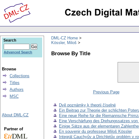
DML-CZ Home
Search
Kössler, Miloš
Browse By Title
Advanced Search
Browse
Collections
Titles
Authors
Previous Page
MSC
Dvě poznámky k theorii číselné
Ein Beitrag zur Theorie der schlichten Poten
About DML-CZ
Eine neue Reihe für die Riemannsche Primza
Eine Verschärfung des Drehungssatzes von 
Einige Sätze aus der elementaren Zahlenthe
Partner of
En souvenir du professeur Miloš Kössler
Integrál Cauchyův a Dirichletův problém v ro