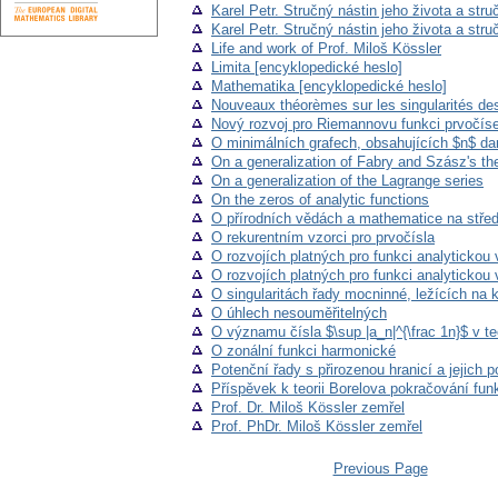
Karel Petr. Stručný nástin jeho života a stru
Karel Petr. Stručný nástin jeho života a stru
Life and work of Prof. Miloš Kössler
Limita [encyklopedické heslo]
Mathematika [encyklopedické heslo]
Nouveaux théorèmes sur les singularités des
Nový rozvoj pro Riemannovu funkci prvočís
O minimálních grafech, obsahujících $n$ d
On a generalization of Fabry and Szász's the
On a generalization of the Lagrange series
On the zeros of analytic functions
O přírodních vědách a mathematice na stře
O rekurentním vzorci pro prvočísla
O rozvojích platných pro funkci analytickou
O rozvojích platných pro funkci analytickou
O singularitách řady mocninné, ležících na 
O úhlech nesouměřitelných
O významu čísla $\sup |a_n|^{\frac 1n}$ v t
O zonální funkci harmonické
Potenční řady s přirozenou hranicí a jejich
Příspěvek k teorii Borelova pokračování fun
Prof. Dr. Miloš Kössler zemřel
Prof. PhDr. Miloš Kössler zemřel
Previous Page