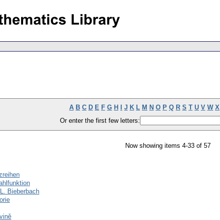
A
B
C
D
E
F
G
H
I
J
K
L
M
N
O
P
Q
R
S
T
U
V
W
X
Or enter the first few letters:
Now showing items 4-33 of 57
zreihen
hlfunktion
L. Bieberbach
orie
vině