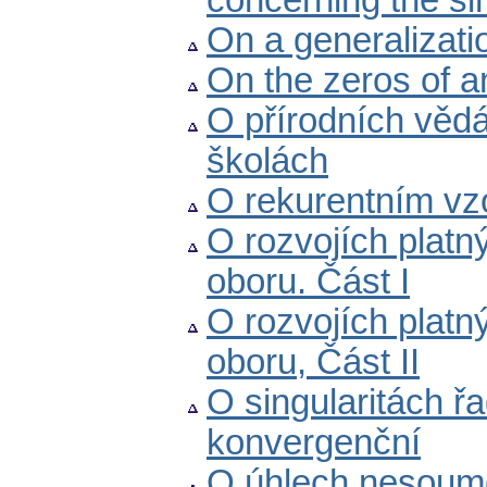
concerning the sin
On a generalizati
On the zeros of an
O přírodních věd
školách
O rekurentním vzo
O rozvojích platn
oboru. Část I
O rozvojích platn
oboru, Část II
O singularitách ř
konvergenční
O úhlech nesoumě