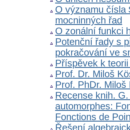
O významu čísla $\
mocninných řad
O zonální funkci
Potenční řady s př
pokračování ve s
Příspěvek k teori
Prof. Dr. Miloš K
Prof. PhDr. Miloš
Recense knih. G. 
automorphes: Fonc
Fonctions de Poi
Řešení algebraic