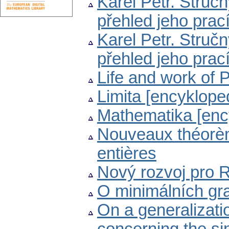
Karel Petr. Stručn
přehled jeho prac
Karel Petr. Stručn
přehled jeho prac
Life and work of P
Limita [encyklope
Mathematika [enc
Nouveaux théorème
entières
Nový rozvoj pro 
O minimálních gr
On a generalizati