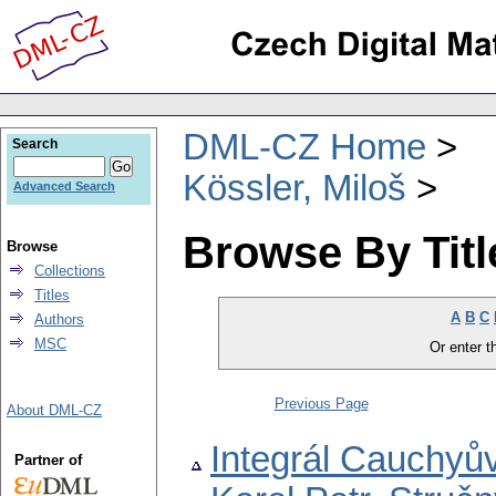
DML-CZ Home
Search
Kössler, Miloš
Advanced Search
Browse By Titl
Browse
Collections
Titles
A
B
C
Authors
MSC
Or enter th
Previous Page
About DML-CZ
Integrál Cauchyův
Partner of