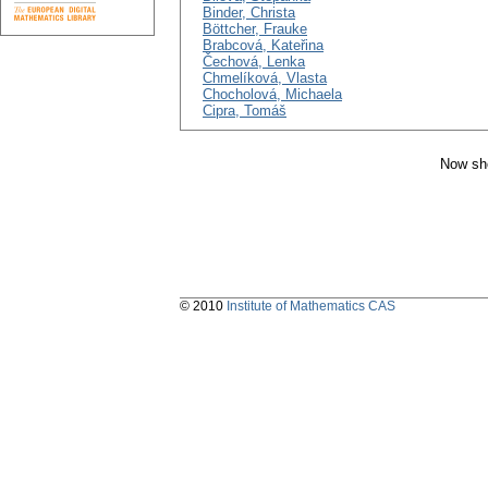
Binder, Christa
Böttcher, Frauke
Brabcová, Kateřina
Čechová, Lenka
Chmelíková, Vlasta
Chocholová, Michaela
Cipra, Tomáš
Now sho
© 2010
Institute of Mathematics CAS