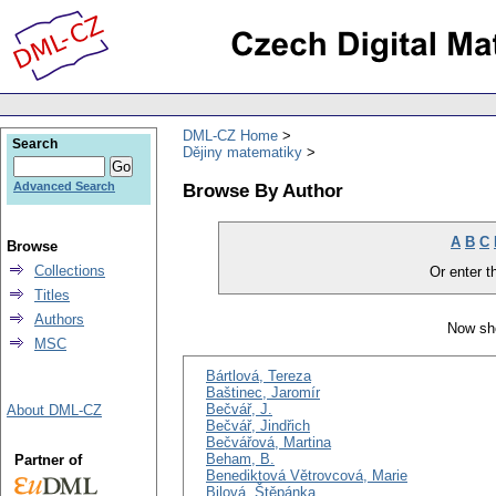
DML-CZ Home
Search
Dějiny matematiky
Browse By Author
Advanced Search
A
B
C
Browse
Collections
Or enter th
Titles
Authors
Now sho
MSC
Bártlová, Tereza
Baštinec, Jaromír
Bečvář, J.
About DML-CZ
Bečvář, Jindřich
Bečvářová, Martina
Beham, B.
Partner of
Benediktová Větrovcová, Marie
Bilová, Štěpánka