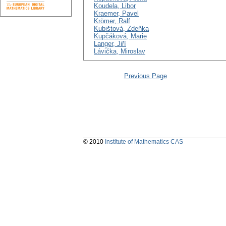
Koudela, Libor
Kraemer, Pavel
Krömer, Ralf
Kubištová, Zdeňka
Kupčáková, Marie
Langer, Jiří
Lávička, Miroslav
Previous Page
© 2010
Institute of Mathematics CAS