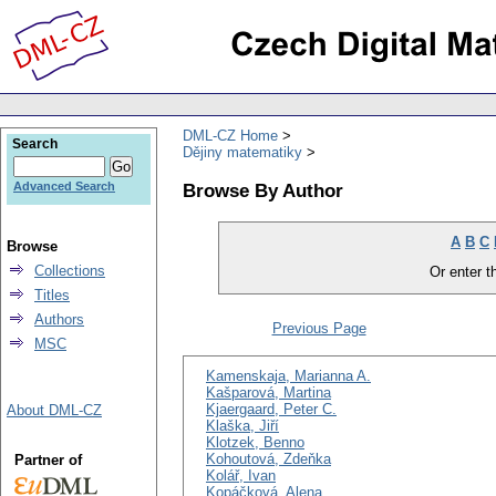
DML-CZ Home
Search
Dějiny matematiky
Browse By Author
Advanced Search
A
B
C
Browse
Collections
Or enter th
Titles
Authors
Previous Page
MSC
Kamenskaja, Marianna A.
Kašparová, Martina
Kjaergaard, Peter C.
About DML-CZ
Klaška, Jiří
Klotzek, Benno
Kohoutová, Zdeňka
Partner of
Kolář, Ivan
Kopáčková, Alena