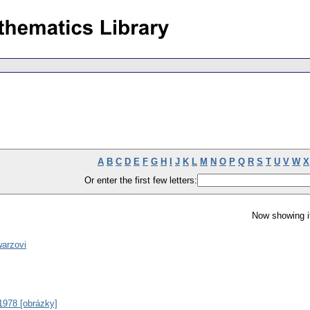
A
B
C
D
E
F
G
H
I
J
K
L
M
N
O
P
Q
R
S
T
U
V
W
X
Or enter the first few letters:
Now showing i
warzovi
1978 [obrázky]