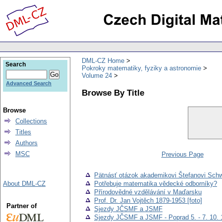
DML-CZ Home
Search
Pokroky matematiky, fyziky a astronomie
Volume 24
Advanced Search
Browse By Title
Browse
Collections
Titles
Authors
MSC
Previous Page
Pätnásť otázok akademikovi Štefanovi Sch
About DML-CZ
Potřebuje matematika vědecké odborníky?
Přírodovědné vzdělávání v Maďarsku
Prof. Dr. Jan Vojtěch 1879-1953 [foto]
Partner of
Sjezdy JČSMF a JSMF
Sjezdy JČSMF a JSMF - Poprad 5. - 7. 10. 