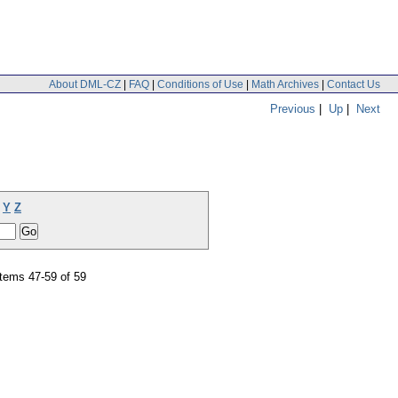
About DML-CZ
|
FAQ
|
Conditions of Use
|
Math Archives
|
Contact Us
Previous
|
Up
|
Next
Y
Z
tems 47-59 of 59