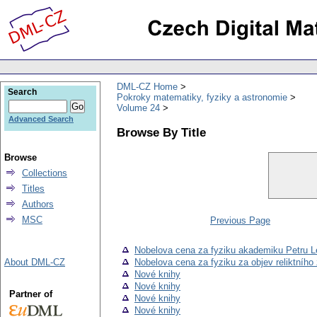
DML-CZ Home
Search
Pokroky matematiky, fyziky a astronomie
Volume 24
Advanced Search
Browse By Title
Browse
Collections
Titles
Authors
MSC
Previous Page
Nobelova cena za fyziku akademiku Petru L
About DML-CZ
Nobelova cena za fyziku za objev reliktního 
Nové knihy
Nové knihy
Partner of
Nové knihy
Nové knihy