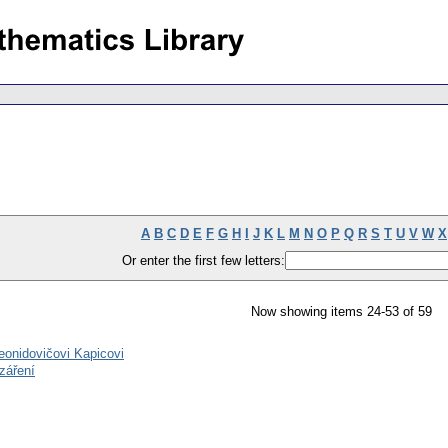
A
B
C
D
E
F
G
H
I
J
K
L
M
N
O
P
Q
R
S
T
U
V
W
X
Or enter the first few letters:
Now showing items 24-53 of 59
eonidovičovi Kapicovi
záření