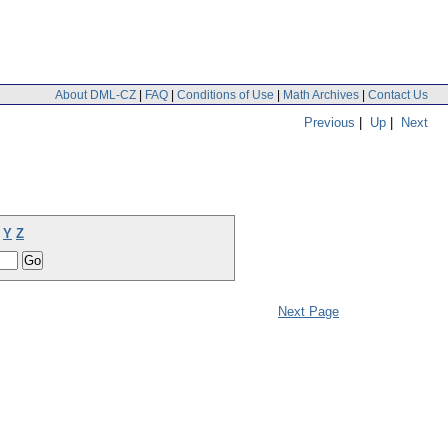
About DML-CZ
|
FAQ
|
Conditions of Use
|
Math Archives
|
Contact Us
Previous
|
Up
|
Next
Y
Z
Next Page