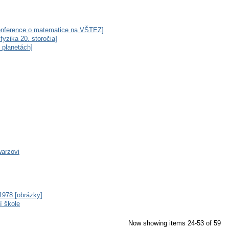
 konference o matematice na VŠTEZ]
fyzika 20. storočia]
 planetách]
warzovi
1978 [obrázky]
ní škole
Now showing items 24-53 of 59