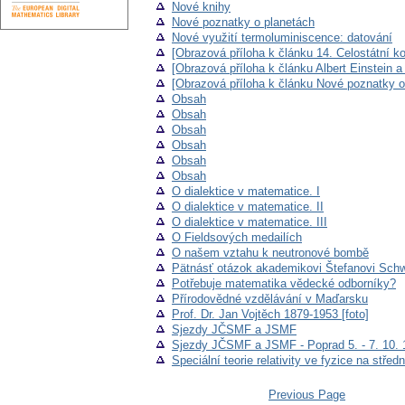
Nové knihy
Nové poznatky o planetách
Nové využití termoluminiscence: datování
[Obrazová příloha k článku 14. Celostátní
[Obrazová příloha k článku Albert Einstein a 
[Obrazová příloha k článku Nové poznatky o
Obsah
Obsah
Obsah
Obsah
Obsah
Obsah
O dialektice v matematice. I
O dialektice v matematice. II
O dialektice v matematice. III
O Fieldsových medailích
O našem vztahu k neutronové bombě
Pätnásť otázok akademikovi Štefanovi Sch
Potřebuje matematika vědecké odborníky?
Přírodovědné vzdělávání v Maďarsku
Prof. Dr. Jan Vojtěch 1879-1953 [foto]
Sjezdy JČSMF a JSMF
Sjezdy JČSMF a JSMF - Poprad 5. - 7. 10. 
Speciální teorie relativity ve fyzice na střed
Previous Page