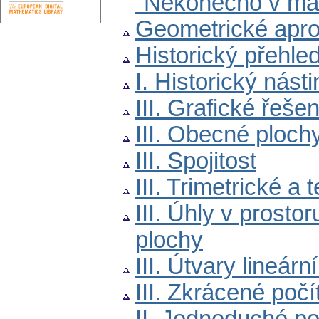
"Nekonečno v mat
Geometrické apr
Historický přehle
I. Historický násti
III. Grafické řeše
III. Obecné ploch
III. Spojitost
III. Trimetrické a
III. Úhly v pros
plochy
III. Útvary lineár
III. Zkrácené počí