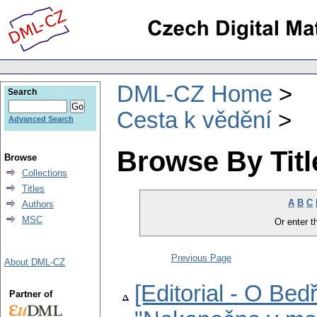
DML-CZ Home
Search
Cesta k vědění
Advanced Search
Browse By Titl
Browse
Collections
Titles
A
B
C
Authors
MSC
Or enter th
Previous Page
About DML-CZ
[Editorial - O Bed
Partner of