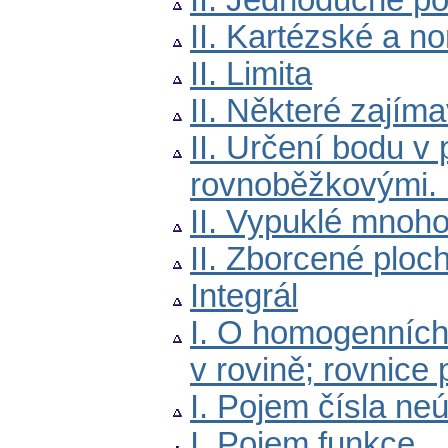
II. Jednoduché p
II. Kartézské a n
II. Limita
II. Některé zajím
II. Určení bodu v
rovnoběžkovými. 
II. Vypuklé mnoho
II. Zborcené ploc
Integrál
I. O homogenních
v rovině; rovnice
I. Pojem čísla ne
I. Pojem funkce