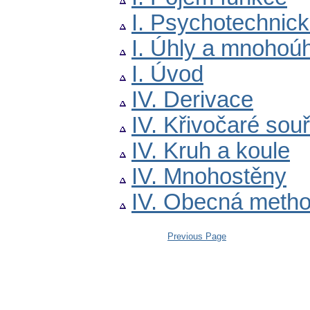
I. Psychotechnick
I. Úhly a mnohoúh
I. Úvod
IV. Derivace
IV. Křivočaré sou
IV. Kruh a koule
IV. Mnohostěny
IV. Obecná metho
Previous Page