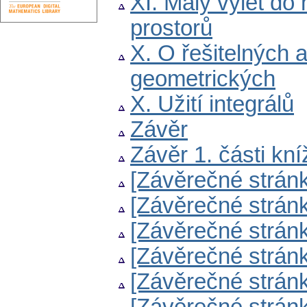
XI. Malý výlet d
prostorů
X. O řešitelných 
geometrických
X. Užití integrálů
Závěr
Závěr 1. části kní
[Závěrečné strán
[Závěrečné strán
[Závěrečné strán
[Závěrečné strán
[Závěrečné strán