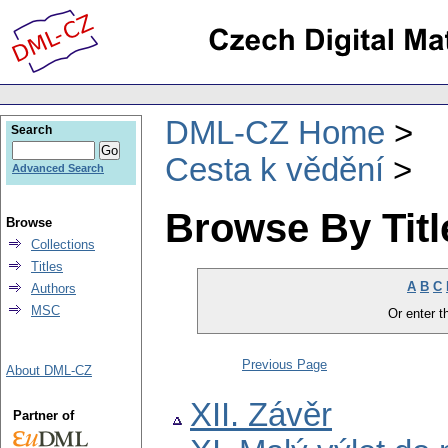
DML-CZ Home
Search
Cesta k vědění
Advanced Search
Browse By Titl
Browse
Collections
Titles
A
B
C
Authors
MSC
Or enter th
Previous Page
About DML-CZ
XII. Závěr
Partner of