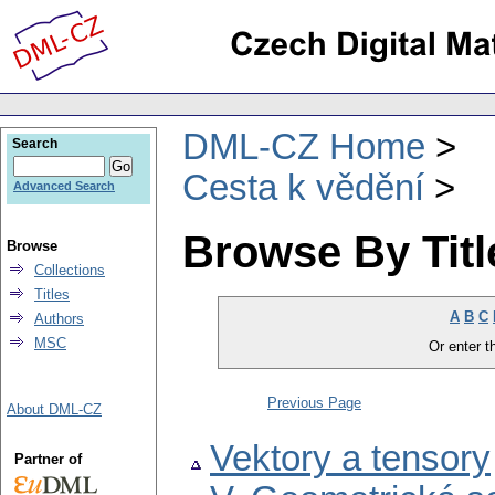
DML-CZ Home
Search
Cesta k vědění
Advanced Search
Browse By Titl
Browse
Collections
Titles
A
B
C
Authors
MSC
Or enter th
Previous Page
About DML-CZ
Vektory a tensory
Partner of