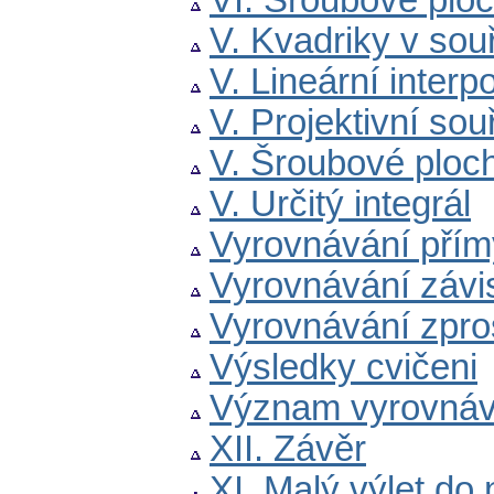
VI. Šroubové ploc
V. Kvadriky v so
V. Lineární interp
V. Projektivní so
V. Šroubové ploc
V. Určitý integrál
Vyrovnávání přím
Vyrovnávání závi
Vyrovnávání zpro
Výsledky cvičeni
Význam vyrovnáv
XII. Závěr
XI. Malý výlet d