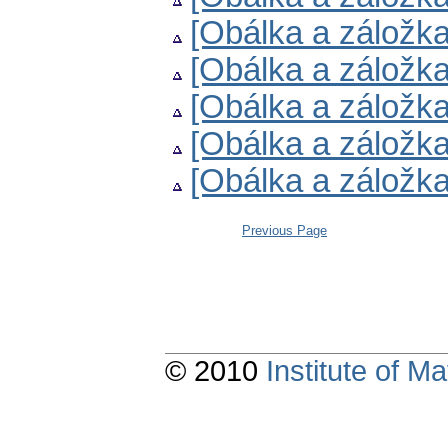
[Obálka a záložka
[Obálka a záložka
[Obálka a záložka
[Obálka a záložka
[Obálka a záložka
Previous Page
© 2010
Institute of 