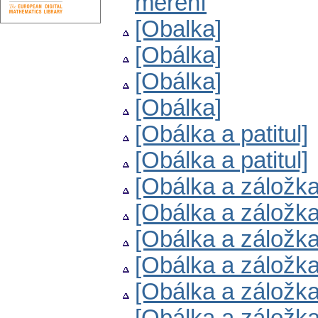
měření
[Obalka]
[Obálka]
[Obálka]
[Obálka]
[Obálka a patitul]
[Obálka a patitul]
[Obálka a záložka
[Obálka a záložka
[Obálka a záložka
[Obálka a záložka
[Obálka a záložka