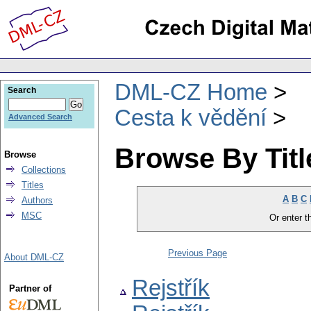
DML-CZ Home
Search
Cesta k vědění
Advanced Search
Browse By Titl
Browse
Collections
Titles
A
B
C
Authors
MSC
Or enter th
Previous Page
About DML-CZ
Rejstřík
Partner of