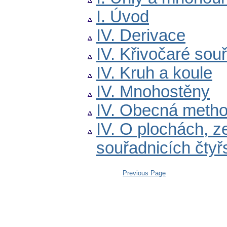
I. Úvod
IV. Derivace
IV. Křivočaré sou
IV. Kruh a koule
IV. Mnohostěny
IV. Obecná metho
IV. O plochách, 
souřadnicích čty
Previous Page