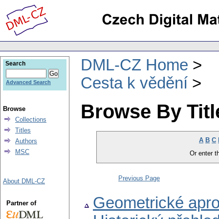
DML-CZ Home
Search
Cesta k vědění
Advanced Search
Browse By Titl
Browse
Collections
Titles
A
B
C
Authors
MSC
Or enter th
Previous Page
About DML-CZ
Geometrické apr
Partner of