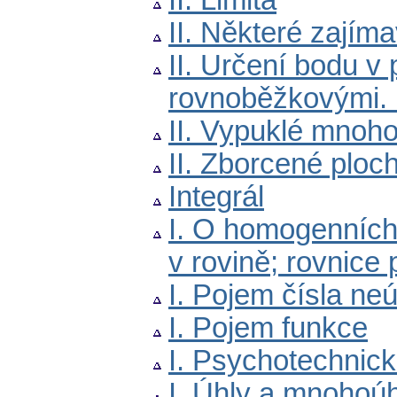
II. Limita
II. Některé zajím
II. Určení bodu v
rovnoběžkovými. 
II. Vypuklé mnoho
II. Zborcené ploc
Integrál
I. O homogenních
v rovině; rovnice
I. Pojem čísla ne
I. Pojem funkce
I. Psychotechnick
I. Úhly a mnohoúh