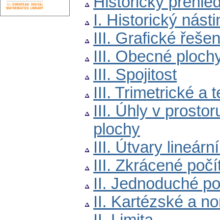
Historický přehle
I. Historický násti
III. Grafické řeše
III. Obecné ploch
III. Spojitost
III. Trimetrické a
III. Úhly v pros
plochy
III. Útvary lineár
III. Zkrácené počí
II. Jednoduché p
II. Kartézské a n