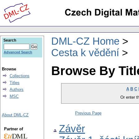
DML-CZ Home
Search
Cesta k vědění
Advanced Search
Browse By Titl
Browse
Collections
Titles
A
B
C
Authors
MSC
Or enter th
Previous Page
About DML-CZ
Závěr
Partner of