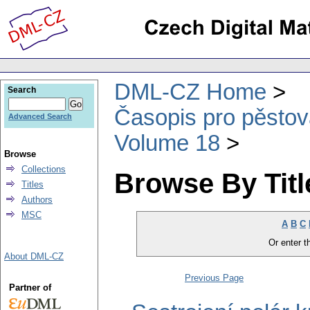
DML-CZ Home
Search
Časopis pro pěstov
Advanced Search
Volume 18
Browse
Collections
Browse By Titl
Titles
Authors
MSC
A
B
C
Or enter th
About DML-CZ
Previous Page
Partner of