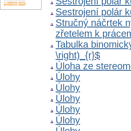
Sestrojení polár k
Sestrojení polár k
Stručný náčrtek n
zřetelem k práce
Tabulka binomickýc
\right)_{r}$
Úloha ze stereom
Úlohy
Úlohy
Úlohy
Úlohy
Úlohy