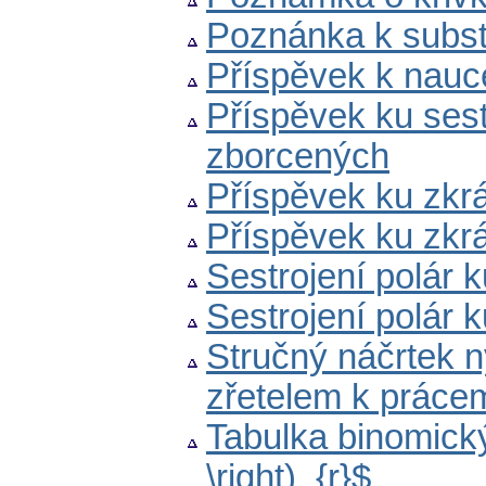
Poznánka k subst
Příspěvek k nauce
Příspěvek ku sest
zborcených
Příspěvek ku zkrá
Příspěvek ku zkrá
Sestrojení polár k
Sestrojení polár k
Stručný náčrtek n
zřetelem k práce
Tabulka binomickýc
\right)_{r}$