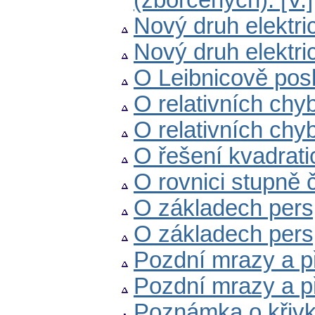
(zborcených). [V.]
Nový druh elektric
Nový druh elektric
O Leibnicově posl
O relativních chyb
O relativních chyb
O řešení kvadrat
O rovnici stupně 
O základech perspe
O základech perspek
Pozdní mrazy a př
Pozdní mrazy a př
Poznámka o křivk