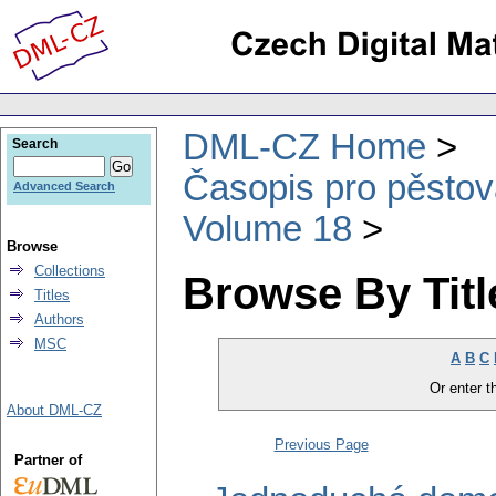
DML-CZ Home
Search
Časopis pro pěstov
Advanced Search
Volume 18
Browse
Collections
Browse By Titl
Titles
Authors
MSC
A
B
C
Or enter th
About DML-CZ
Previous Page
Partner of