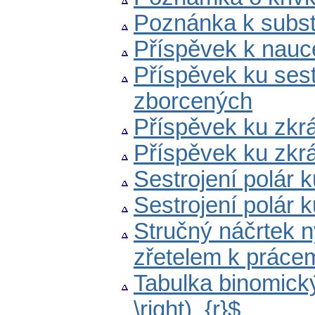
Poznánka k subst
Příspěvek k nauce
Příspěvek ku sest
zborcených
Příspěvek ku zkrá
Příspěvek ku zkrá
Sestrojení polár k
Sestrojení polár k
Stručný náčrtek n
zřetelem k práce
Tabulka binomickýc
\right)_{r}$