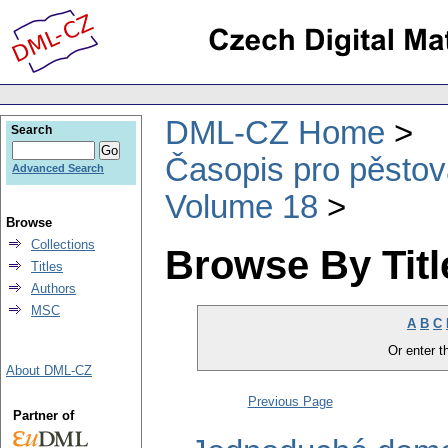
DML-CZ Home
Search
Časopis pro pěstov
Advanced Search
Volume 18
Browse
Collections
Browse By Titl
Titles
Authors
MSC
A
B
C
Or enter th
About DML-CZ
Previous Page
Partner of