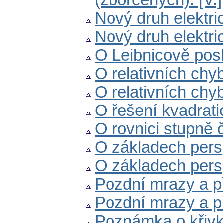
(zborcených). [V.]
Nový druh elektric
Nový druh elektric
O Leibnicově posl
O relativních chyb
O relativních chyb
O řešení kvadrat
O rovnici stupně 
O základech perspe
O základech perspek
Pozdní mrazy a př
Pozdní mrazy a př
Poznámka o křivk