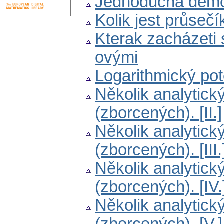
Jednoduchá demon
Kolik jest průseč
Kterak zacházeti 
ovými
Logarithmický po
Několik analytic
(zborcených). [II.]
Několik analytic
(zborcených). [III.
Několik analytic
(zborcených). [IV.
Několik analytic