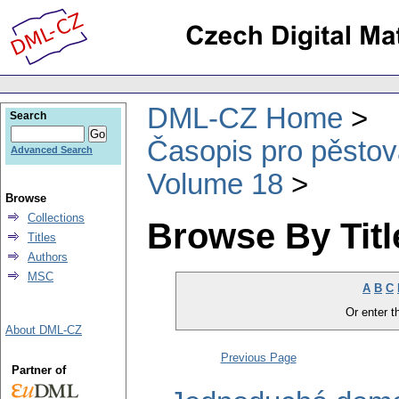
DML-CZ Home
Search
Časopis pro pěstov
Advanced Search
Volume 18
Browse
Collections
Browse By Titl
Titles
Authors
MSC
A
B
C
Or enter th
About DML-CZ
Previous Page
Partner of