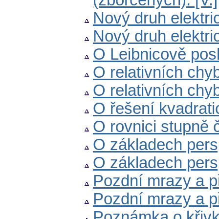
(zborcených). [V.]
Nový druh elektric
Nový druh elektric
O Leibnicově posl
O relativních chyb
O relativních chyb
O řešení kvadrat
O rovnici stupně 
O základech perspe
O základech perspek
Pozdní mrazy a př
Pozdní mrazy a př
Poznámka o křivk