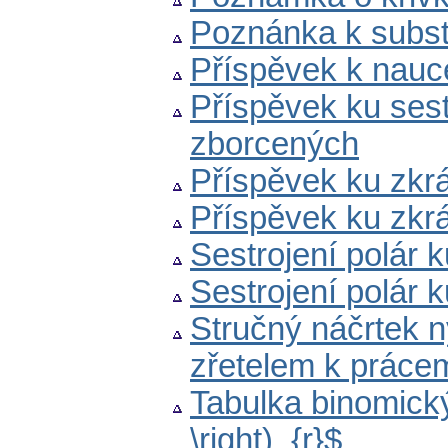
Poznánka k subst
Příspěvek k nauce
Příspěvek ku sest
zborcených
Příspěvek ku zkrá
Příspěvek ku zkrá
Sestrojení polár k
Sestrojení polár k
Stručný náčrtek n
zřetelem k práce
Tabulka binomickýc
\right)_{r}$