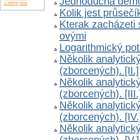
Jednoduchá demon
Kolik jest průseč
Kterak zacházeti 
ovými
Logarithmický po
Několik analytic
(zborcených). [II.]
Několik analytic
(zborcených). [III.
Několik analytic
(zborcených). [IV.
Několik analytic