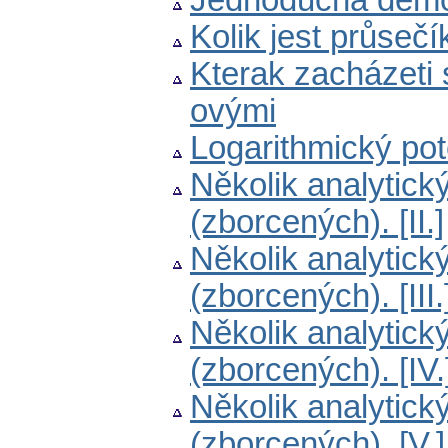
Jednoduchá demon
Kolik jest průseč
Kterak zacházeti 
ovými
Logarithmický po
Několik analytic
(zborcených). [II.]
Několik analytic
(zborcených). [III.
Několik analytic
(zborcených). [IV.
Několik analytic
(zborcených). [V.]