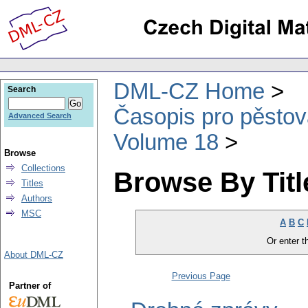
DML-CZ Home
Search
Časopis pro pěstov
Advanced Search
Volume 18
Browse
Collections
Browse By Titl
Titles
Authors
MSC
A
B
C
Or enter th
About DML-CZ
Previous Page
Partner of